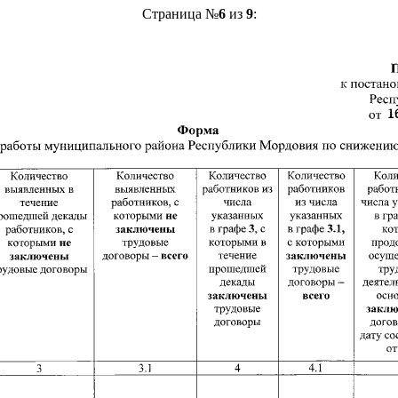
Страница №
6
из
9
: