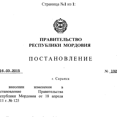
Страница №
1
из
1
: