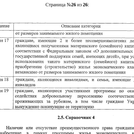
Страница №
26
из
26
: