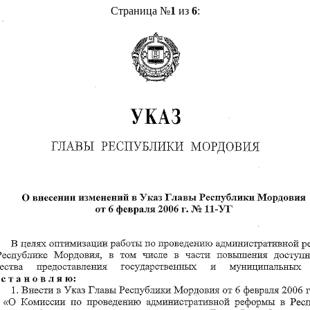
Страница №
1
из
6
: