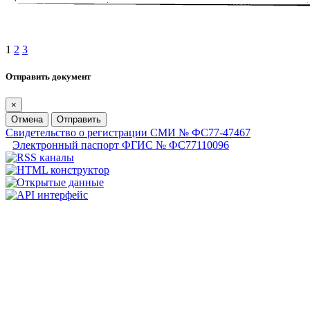
1
2
3
Отправить документ
×
Отмена
Отправить
Свидетельство о регистрации СМИ № ФС77-47467
Электронный паспорт ФГИС № ФС77110096