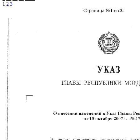
1
2
3
Страница №
1
из
3
: