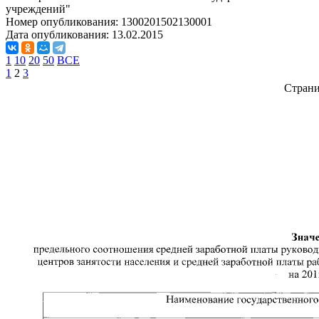
учреждений"
Номер опубликования:
1300201502130001
Дата опубликования:
13.02.2015
1
10
20
50
ВСЕ
1
2
3
Стран