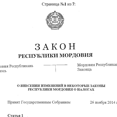
Страница №
1
из
7
: