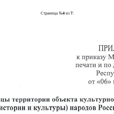
Страница №
4
из
7
: