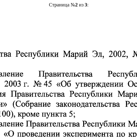
Страница №
2
из
3
: