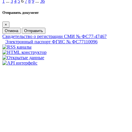
1
...
3
4
5
6
7
8
9
...
36
Отправить документ
×
Отмена
Отправить
Свидетельство о регистрации СМИ № ФС77-47467
Электронный паспорт ФГИС № ФС77110096