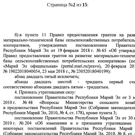
Страница №
2
из
15
: