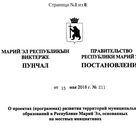
Страница №
1
из
8
: