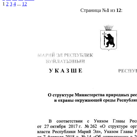
1
2
3
4
...
12
Страница №
1
из
12
: