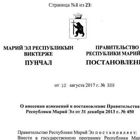
Страница №
1
из
23
: