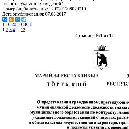
полноты указанных сведений"
Номер опубликования:
1200201708070010
Дата опубликования:
07.08.2017
1
10
20
50
ВСЕ
1
2
3
4
...
12
Страница №
1
из
12
: