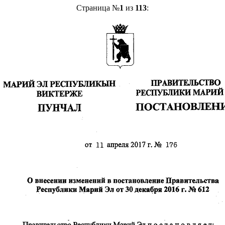
Страница №
1
из
113
: