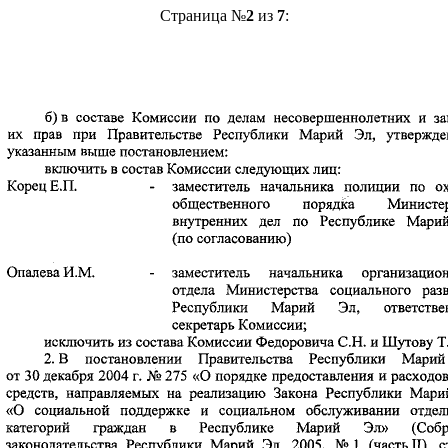
Страница №
2
из
7
: