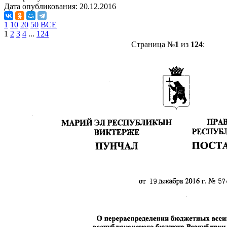
Дата опубликования:
20.12.2016
1
10
20
50
ВСЕ
1
2
3
4
...
124
Страница №
1
из
124
: