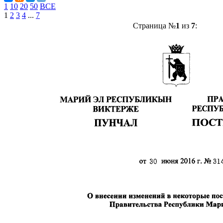
1
10
20
50
ВСЕ
1
2
3
4
...
7
Страница №
1
из
7
: