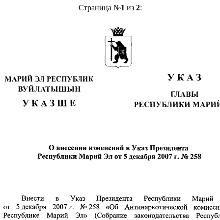
Страница №
1
из
2
: