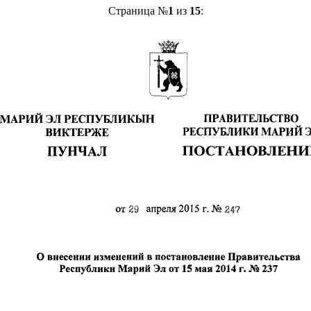
Страница №
1
из
15
: