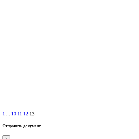
1
...
10
11
12
13
Отправить документ
×