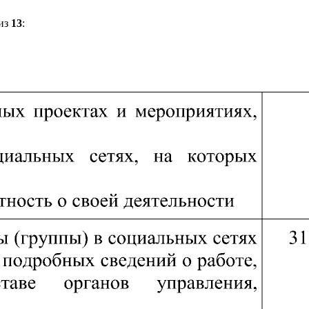
из
13
: