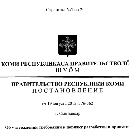
Страница №
1
из
7
: