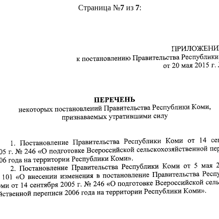
Страница №
7
из
7
: