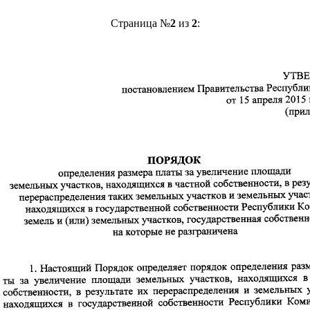
Страница №
2
из
2
: