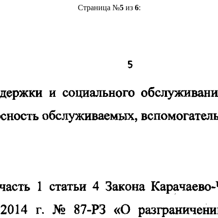
Страница №
5
из
6
: