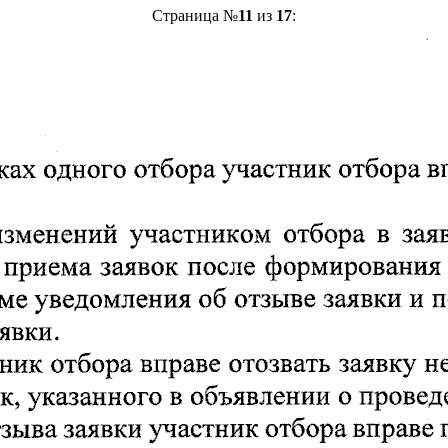
Страница №
11
из
17
: