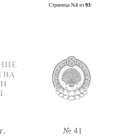
Страница №
1
из
93
: