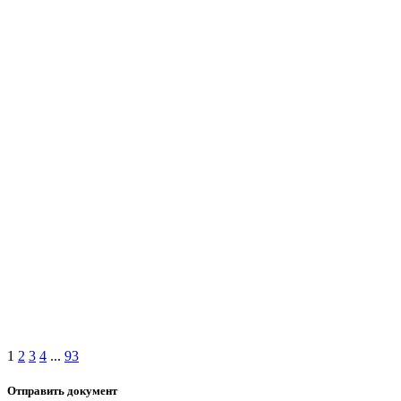
1
2
3
4
...
93
Отправить документ