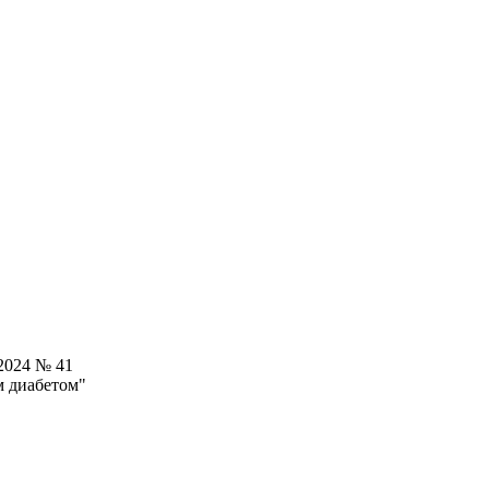
2024 № 41
м диабетом"