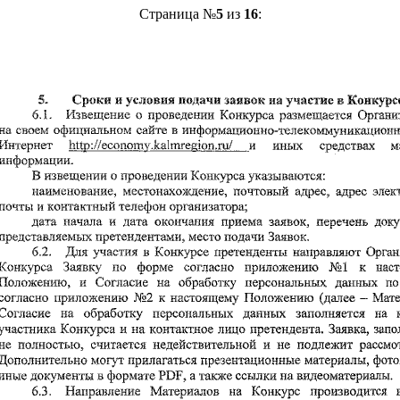
Страница №
5
из
16
: