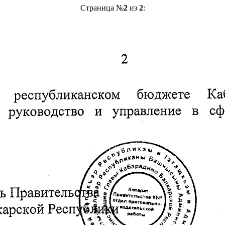
Страница №
2
из
2
: