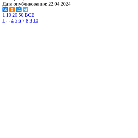
Дата опубликования:
22.04.2024
1
10
20
50
ВСЕ
1
...
4
5
6
7
8
9
10