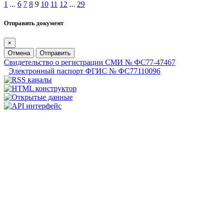
1
...
6
7
8
9
10
11
12
...
29
Отправить документ
×
Отмена
Отправить
Свидетельство о регистрации СМИ № ФС77-47467
Электронный паспорт ФГИС № ФС77110096