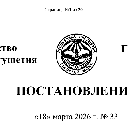
Страница №
1
из
20
: