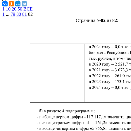
1
10
20
50
ВСЕ
1
...
79
80
81
82
Страница №
82
из
82
: