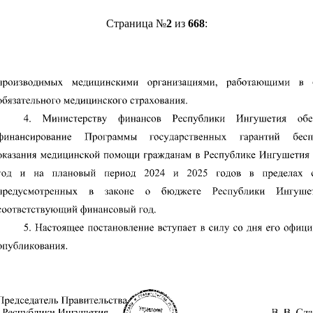
Страница №
2
из
668
: