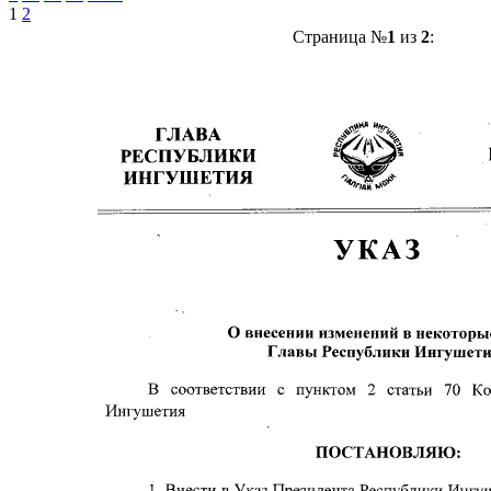
1
2
Страница №
1
из
2
: