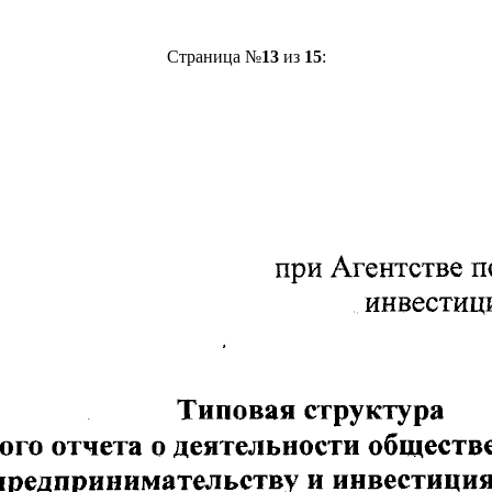
Страница №
13
из
15
: