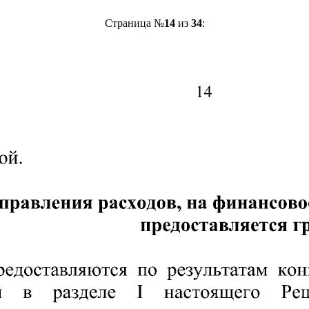
Страница №
14
из
34
: