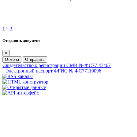
1
2
3
Отправить документ
×
Отмена
Отправить
Свидетельство о регистрации СМИ № ФС77-47467
Электронный паспорт ФГИС № ФС77110096