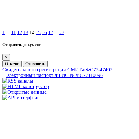
1
...
11
12
13
14
15
16
17
...
27
Отправить документ
×
Отмена
Отправить
Свидетельство о регистрации СМИ № ФС77-47467
Электронный паспорт ФГИС № ФС77110096