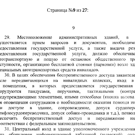
Страница №
9
из
27
: