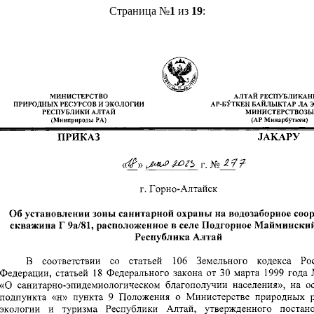
Страница №
1
из
19
: