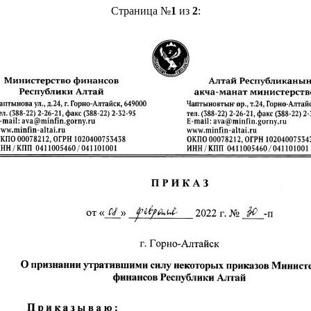
Страница №
1
из
2
: