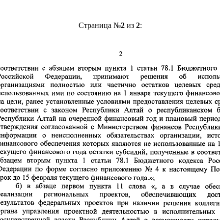
Страница №
2
из
2
: