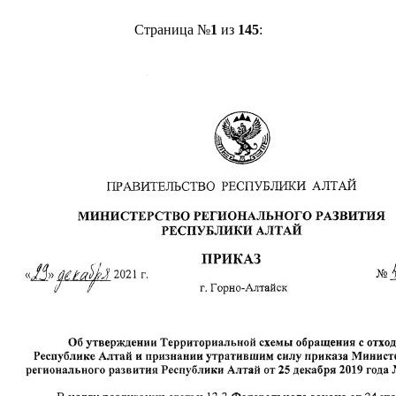
Страница №
1
из
145
: