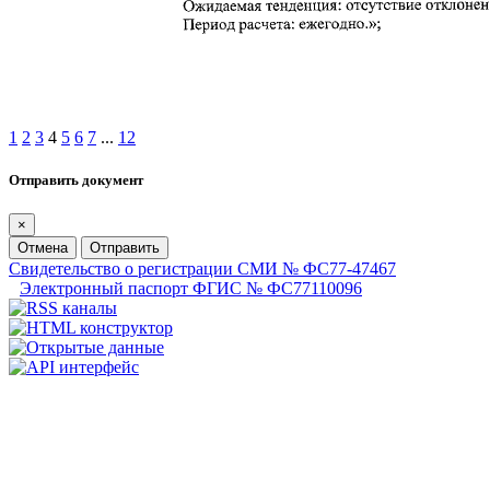
1
2
3
4
5
6
7
...
12
Отправить документ
×
Отмена
Отправить
Свидетельство о регистрации СМИ № ФС77-47467
Электронный паспорт ФГИС № ФС77110096