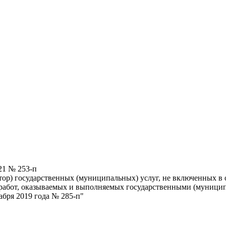
21 № 253-п
ор) государственных (муниципальных) услуг, не включенных в 
и работ, оказываемых и выполняемых государственными (муниц
бря 2019 года № 285-п"