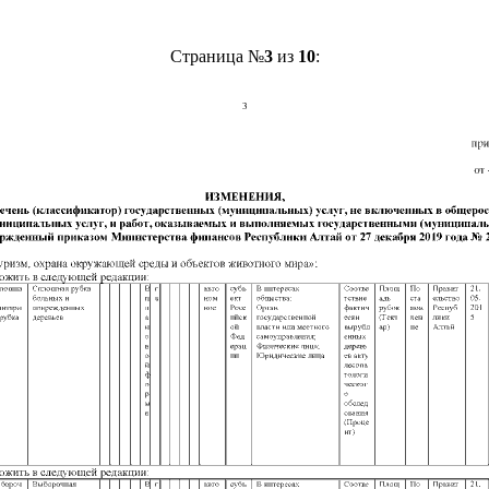
Страница №
3
из
10
: