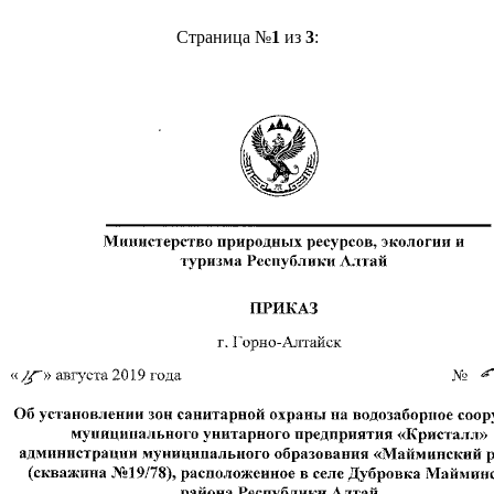
Страница №
1
из
3
: