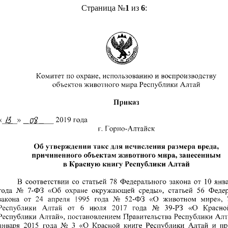
Страница №
1
из
6
: