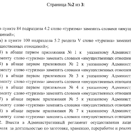
Страница №
2
из
3
: